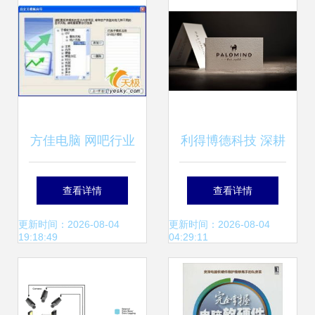
米战投亦显露出场
身影——IT桔子周
报解读本周计算机
方佳电脑 网吧行业
利得博德科技 深耕
软硬件事件
整体解决方案的管
计算机软硬件，赋
查看详情
查看详情
理之道
能数字未来
更新时间：2026-08-04
更新时间：2026-08-04
19:18:49
04:29:11